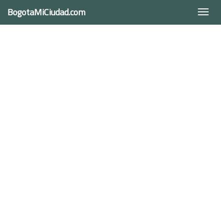
BogotaMiCiudad.com
Togg
navi