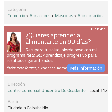
Categoría
Comercio
>
Almacenes
>
Mascotas
>
Alimentación
Publicidad
¿Quieres aprender a
alimentarte en 90 días?
Recupera tu salud, pierde peso con mi
programa
Keto 90
. Aprendizaje progresivo para
resultados garantizados.
Más información
Mariaximena Garavito
, tu coach de alimentación
Dirección
Centro Comercial Unicentro De Occidente
- Local 112
Barrio
Ciudadela Colsubsidio