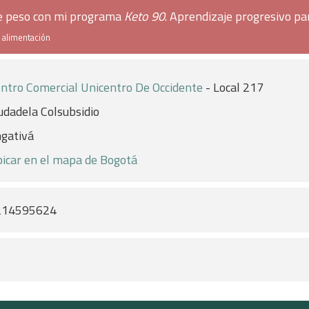
de peso con mi programa
Keto 90
. Aprendizaje progresivo pa
e alimentación
ntro Comercial Unicentro De Occidente
- Local 217
udadela Colsubsidio
gativá
icar en el mapa de Bogotá
214595624