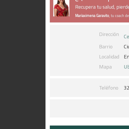
Recupera tu salud, pier
Mariaximena Garavito
, tu coach d
Dirección
Ce
Barrio
Ci
Localidad
En
Mapa
Ub
Teléfono
3