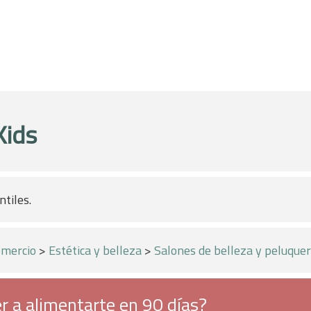
Kids
ntiles.
mercio
>
Estética y belleza
>
Salones de belleza y peluquer
r a alimentarte en 90 días?