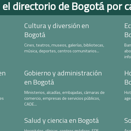
 el directorio de Bogotá por c
Cultura y diversión en
Ec
Bogotá
B
Cines, teatros, museos, galerías, bibliotecas,
Ban
música, deportes, centros comunitarios...
abo
inf
en
Gobierno y administración
Ho
en Bogotá
B
Ministerios, alcadías, embajadas, cámaras de
Hot
nes
comercio, empresas de servicios públicos,
age
CADE...
Salud y ciencia en Bogotá
So
Hospitales, clínicas, centros médicos, EPS,
Aso