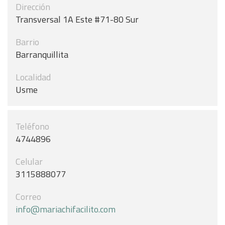
Dirección
Transversal 1A Este #71-80 Sur
Barrio
Barranquillita
Localidad
Usme
Teléfono
4744896
Celular
3115888077
Correo
info@mariachifacilito.com