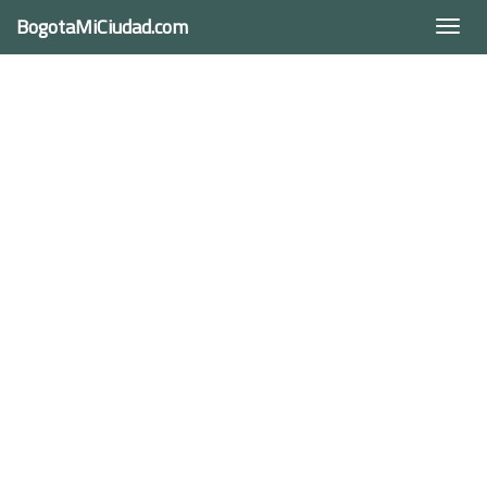
BogotaMiCiudad.com
Togg
navi