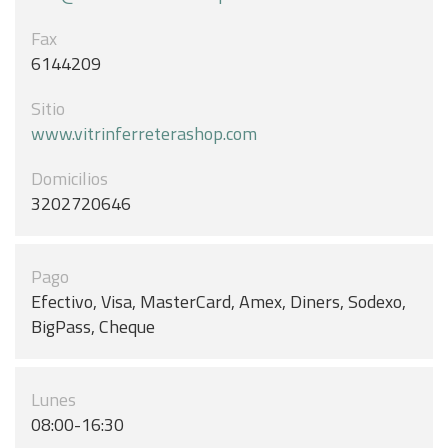
Fax
6144209
Sitio
www.vitrinferreterashop.com
Domicilios
3202720646
Pago
Efectivo, Visa, MasterCard, Amex, Diners, Sodexo,
BigPass, Cheque
Lunes
08:00-16:30