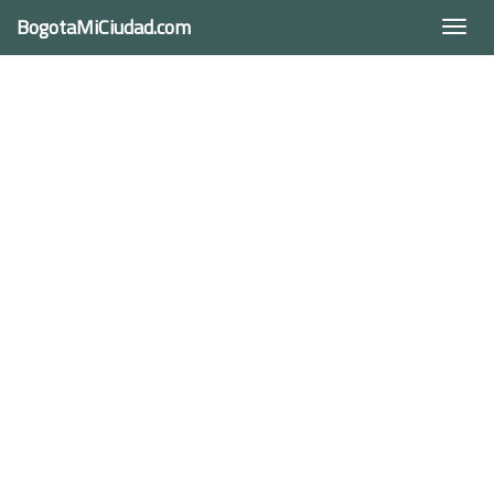
BogotaMiCiudad.com
Togg
navi