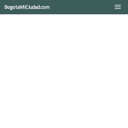
BogotaMiCiudad.com
Togg
navi