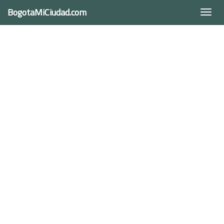
BogotaMiCiudad.com
Togg
navi