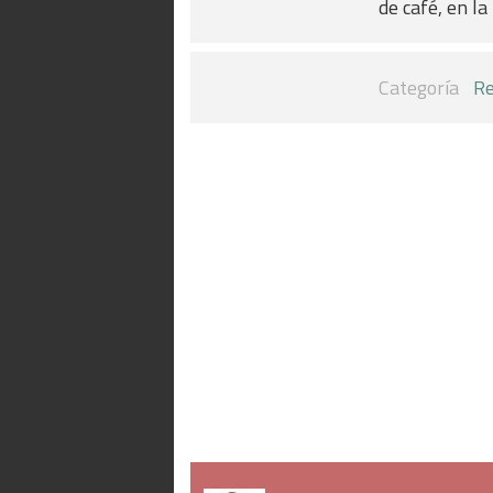
de café, en l
Categoría
Re