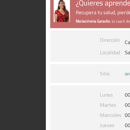
¿Quieres aprende
Recupera tu salud, pier
Mariaximena Garavito
, tu coach d
Dirección
Ca
Localidad
Sa
Sitio
w
Lunes
00
Martes
00
Miercoles
00
Jueves
00