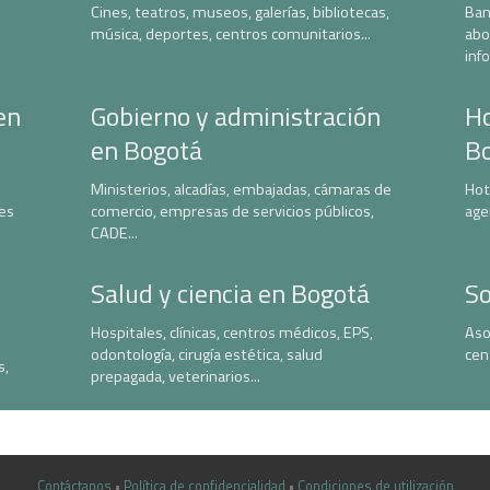
Cines, teatros, museos, galerías, bibliotecas,
Ban
música, deportes, centros comunitarios...
abo
inf
en
Gobierno y administración
Ho
en Bogotá
B
Ministerios, alcadías, embajadas, cámaras de
Hot
nes
comercio, empresas de servicios públicos,
age
CADE...
Salud y ciencia en Bogotá
So
Hospitales, clínicas, centros médicos, EPS,
Aso
odontología, cirugía estética, salud
cen
s,
prepagada, veterinarios...
Contáctanos
•
Política de confidencialidad
•
Condiciones de utilización