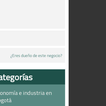
¿Eres dueño de este negocio?
ategorías
onomía e industria en
ogotá