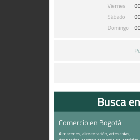
Viernes
00
Sábado
00
Domingo
00
Pu
Busca en
Comercio en Bogotá
Almacenes, alimentación, artesanías,