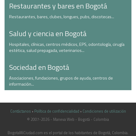
Restaurantes y bares en Bogotá
Restaurantes, bares, clubes, longues, pubs, discotecas...
Salud y ciencia en Bogotá
Hospitales, clínicas, centros médicos, EPS, odontología, cirugía
estética, salud prepagada, veterinarios...
Sociedad en Bogotá
Asociaciones, fundaciones, grupos de ayuda, centros de
información...
Contáctanos
•
Política de confidencialidad
•
Condiciones de utilización
© 2007-2026 - Maneva Web - Bogotá - Colombia
casinoluck.ca
BogotaMiCiudad.com es el portal de los habitantes de Bogotá, Colombia.