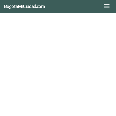
BogotaMiCiudad.com
Togg
navi