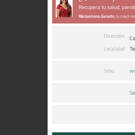
Recupera tu salud, pier
Mariaximena Garavito
, tu coach d
Dirección
Ca
Localidad
Te
Sitio
ww
Se