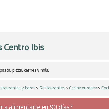
s Centro Ibis
pasta, pizza, carnes y más.
staurantes y bares
>
Restaurantes
>
Cocina europea
>
Coci
r a alimentarte en 90 días?