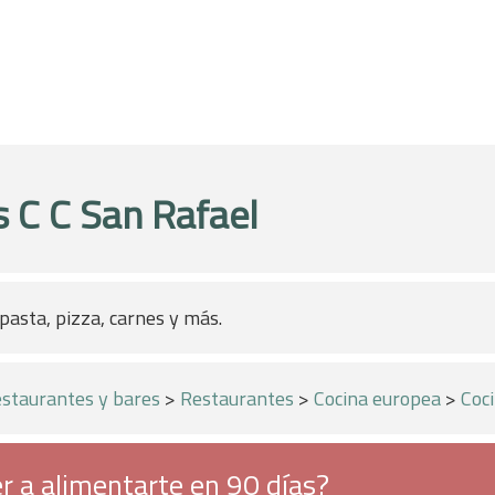
s C C San Rafael
pasta, pizza, carnes y más.
staurantes y bares
>
Restaurantes
>
Cocina europea
>
Coci
r a alimentarte en 90 días?