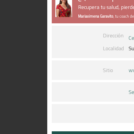
Recupera tu salud, pier
Mariaximena Garavito
, tu coach d
Dirección
Ce
Localidad
S
Sitio
ww
Se