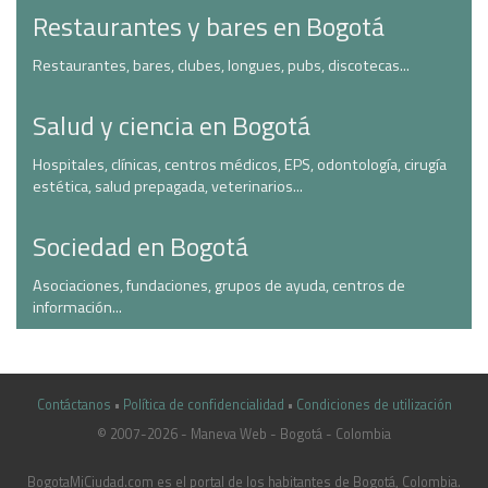
Restaurantes y bares en Bogotá
Restaurantes, bares, clubes, longues, pubs, discotecas...
Salud y ciencia en Bogotá
Hospitales, clínicas, centros médicos, EPS, odontología, cirugía
estética, salud prepagada, veterinarios...
Sociedad en Bogotá
Asociaciones, fundaciones, grupos de ayuda, centros de
información...
Contáctanos
•
Política de confidencialidad
•
Condiciones de utilización
© 2007-2026 - Maneva Web - Bogotá - Colombia
casinoluck.ca
BogotaMiCiudad.com es el portal de los habitantes de Bogotá, Colombia.