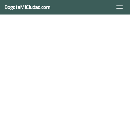
BogotaMiCiudad.com
Togg
navi