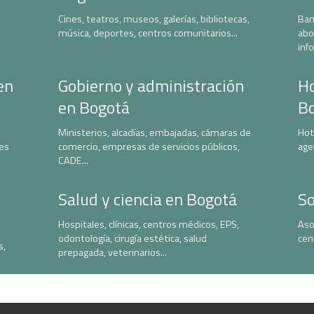
Cines, teatros, museos, galerías, bibliotecas,
Ban
música, deportes, centros comunitarios...
abo
inf
en
Gobierno y administración
Ho
en Bogotá
B
Ministerios, alcadías, embajadas, cámaras de
Hot
nes
comercio, empresas de servicios públicos,
age
CADE...
Salud y ciencia en Bogotá
So
Hospitales, clínicas, centros médicos, EPS,
Aso
odontología, cirugía estética, salud
cen
s,
prepagada, veterinarios...