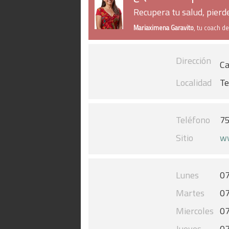
Recupera tu salud, pier
Mariaximena Garavito
, tu coach d
Dirección
Ca
Localidad
Te
Teléfono
7
Sitio
ww
Lunes
07
Martes
07
Miercoles
07
Jueves
07