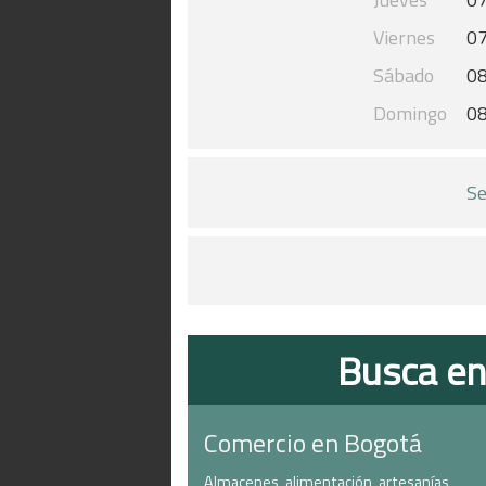
Viernes
07
Sábado
08
Domingo
08
Se
Busca en
Comercio en Bogotá
Almacenes, alimentación, artesanías,