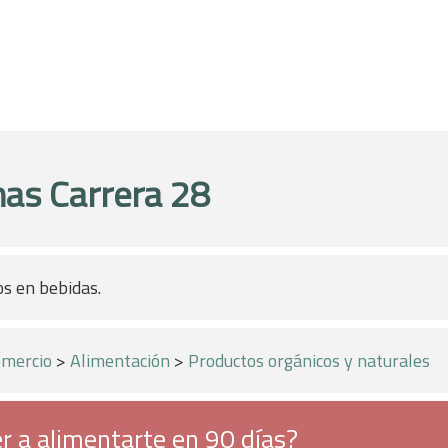
as Carrera 28
os en bebidas.
mercio
>
Alimentación
>
Productos orgánicos y naturales
r a alimentarte en 90 días?