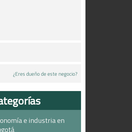
¿Eres dueño de este negocio?
ategorías
onomía e industria en
ogotá