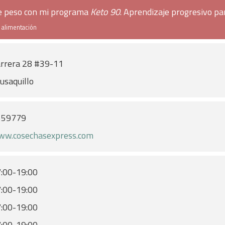
de peso con mi programa
Keto 90
. Aprendizaje progresivo pa
e alimentación
rrera 28 #39-11
usaquillo
559779
w.cosechasexpress.com
:00-19:00
:00-19:00
:00-19:00
:00-19:00