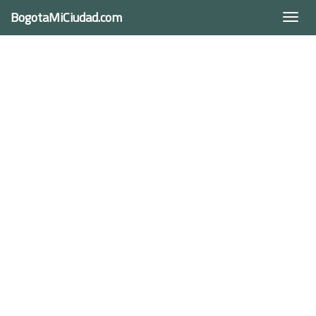
BogotaMiCiudad.com
Togg
navi