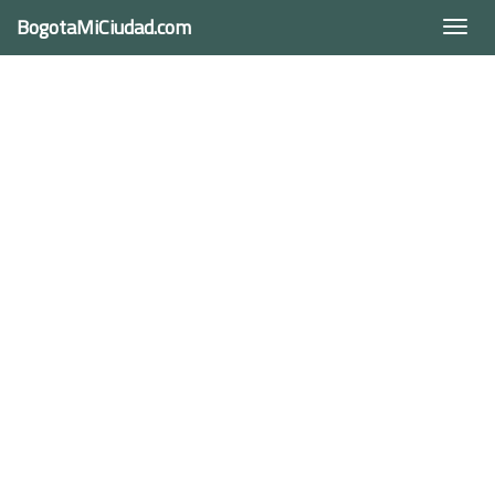
BogotaMiCiudad.com
Togg
navi