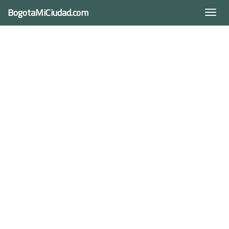
BogotaMiCiudad.com
Togg
navi