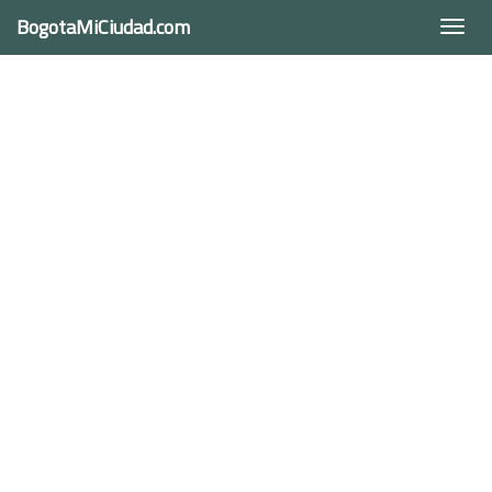
BogotaMiCiudad.com
Togg
navi