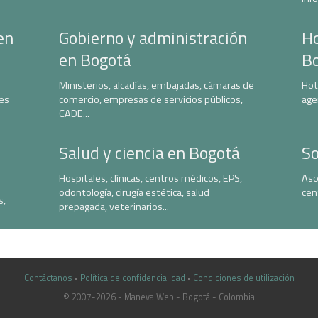
en
Gobierno y administración
Ho
en Bogotá
B
Ministerios, alcadías, embajadas, cámaras de
Hot
nes
comercio, empresas de servicios públicos,
age
CADE...
Salud y ciencia en Bogotá
So
Hospitales, clínicas, centros médicos, EPS,
Aso
odontología, cirugía estética, salud
cen
s,
prepagada, veterinarios...
Contáctanos
•
Política de confidencialidad
•
Condiciones de utilización
© 2007-2026 - Maneva Web - Bogotá - Colombia