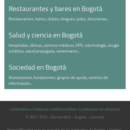
Restaurantes y bares en Bogotá
Restaurantes, bares, clubes, longues, pubs, discotecas...
Salud y ciencia en Bogotá
Hospitales, clínicas, centros médicos, EPS, odontología, cirugía
estética, salud prepagada, veterinarios...
Sociedad en Bogotá
Asociaciones, fundaciones, grupos de ayuda, centros de
información...
Contáctanos
•
Política de confidencialidad
•
Condiciones de utilización
© 2007-2026 - Maneva Web - Bogotá - Colombia
casinoluck.ca
BogotaMiCiudad.com es el portal de los habitantes de Bogotá, Colombia.