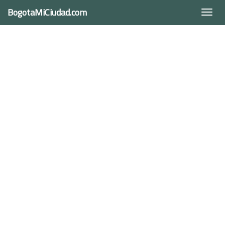
BogotaMiCiudad.com
Togg
navi