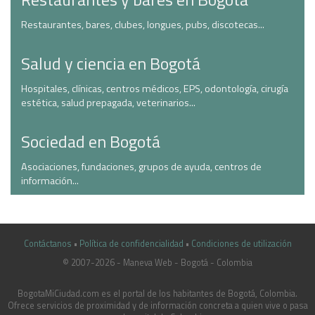
Restaurantes, bares, clubes, longues, pubs, discotecas...
Salud y ciencia en Bogotá
Hospitales, clínicas, centros médicos, EPS, odontología, cirugía
estética, salud prepagada, veterinarios...
Sociedad en Bogotá
Asociaciones, fundaciones, grupos de ayuda, centros de
información...
Contáctanos
•
Política de confidencialidad
•
Condiciones de utilización
© 2007-2026 - Maneva Web - Bogotá - Colombia
casinoluck.ca
BogotaMiCiudad.com es el portal de los habitantes de Bogotá, Colombia.
Ofrece servicios de proximidad y de información concreta a quien vive o pasa