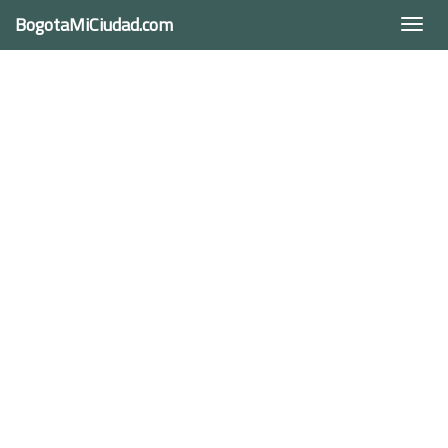
BogotaMiCiudad.com
Togg
navi