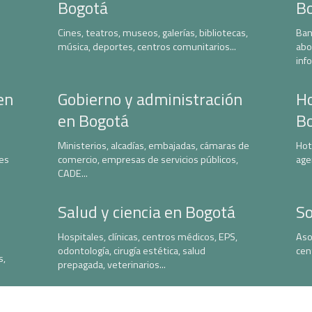
Bogotá
B
Cines, teatros, museos, galerías, bibliotecas,
Ban
música, deportes, centros comunitarios...
abo
inf
en
Gobierno y administración
Ho
en Bogotá
B
Ministerios, alcadías, embajadas, cámaras de
Hot
nes
comercio, empresas de servicios públicos,
age
CADE...
Salud y ciencia en Bogotá
So
Hospitales, clínicas, centros médicos, EPS,
Aso
odontología, cirugía estética, salud
cen
s,
prepagada, veterinarios...