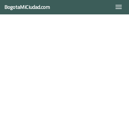
BogotaMiCiudad.com
Togg
navi