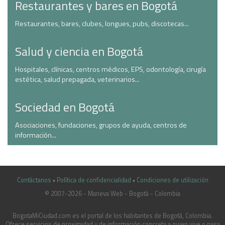
Restaurantes y bares en Bogotá
Restaurantes, bares, clubes, longues, pubs, discotecas...
Salud y ciencia en Bogotá
Hospitales, clínicas, centros médicos, EPS, odontología, cirugía
estética, salud prepagada, veterinarios...
Sociedad en Bogotá
Asociaciones, fundaciones, grupos de ayuda, centros de
información...
Contáctanos
•
Política de confidencialidad
•
Condiciones de utilización
© 2007-2026 - Maneva Web - Bogotá - Colombia
casinoluck.ca
BogotaMiCiudad.com es el portal de los habitantes de Bogotá, Colombia.
Ofrece servicios de proximidad y de información concreta a quien vive o pasa