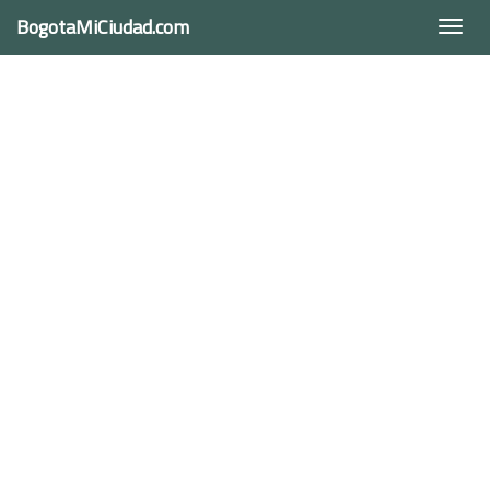
BogotaMiCiudad.com
Togg
navi