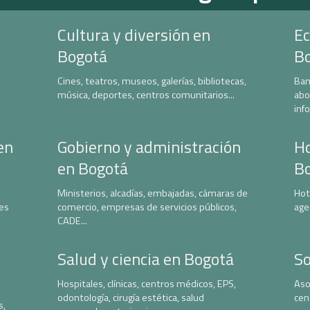
Cultura y diversión en
Ec
Bogotá
B
Cines, teatros, museos, galerías, bibliotecas,
Ban
música, deportes, centros comunitarios...
abo
inf
en
Gobierno y administración
Ho
en Bogotá
B
Ministerios, alcadías, embajadas, cámaras de
Hot
nes
comercio, empresas de servicios públicos,
age
CADE...
Salud y ciencia en Bogotá
So
Hospitales, clínicas, centros médicos, EPS,
Aso
odontología, cirugía estética, salud
cen
s,