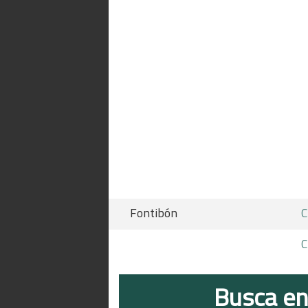
Fontibón
C
C
Busca en