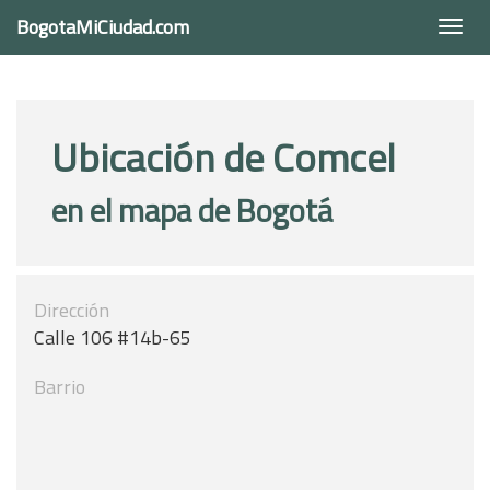
BogotaMiCiudad.com
Togg
navi
Ubicación de Comcel
en el mapa de Bogotá
Dirección
Calle 106 #14b-65
Barrio