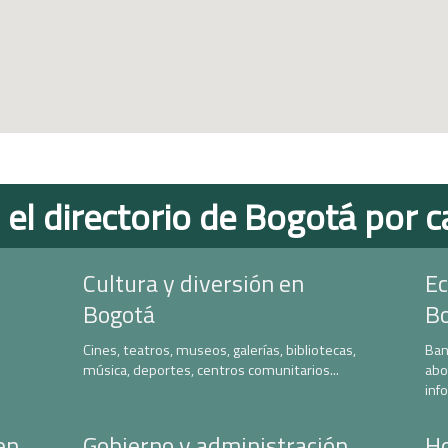
 el directorio de Bogotá por c
Cultura y diversión en
Ec
Bogotá
B
Cines, teatros, museos, galerías, bibliotecas,
Ban
música, deportes, centros comunitarios...
abo
inf
en
Gobierno y administración
Ho