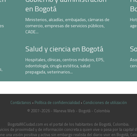
en Bogotá
B
Ministerios, alcadías, embajadas, cámaras de
Hot
nes
comercio, empresas de servicios públicos,
age
CADE...
Salud y ciencia en Bogotá
So
Hospitales, clínicas, centros médicos, EPS,
Aso
odontología, cirugía estética, salud
cen
s,
prepagada, veterinarios...
Contáctanos
•
Política de confidencialidad
•
Condiciones de utilización
© 2007-2026 - Maneva Web - Bogotá - Colombia
casinoluck.ca
BogotaMiCiudad.com es el portal de los habitantes de Bogotá, Colombia.
icios de proximidad y de información concreta a quien vive o pasa por la capital 
ne una visión positiva y activa sin embargo realista del diario vivir en Bogotá, Col