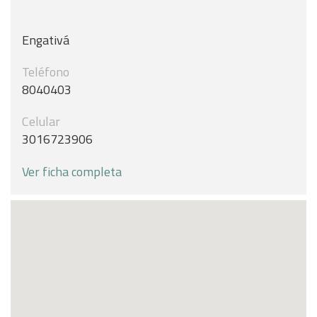
Engativá
Teléfono
8040403
Celular
3016723906
Ver ficha completa