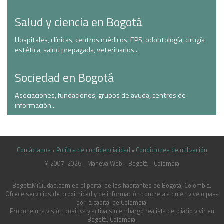
Salud y ciencia en Bogotá
Hospitales, clínicas, centros médicos, EPS, odontología, cirugía
estética, salud prepagada, veterinarios...
Sociedad en Bogotá
Asociaciones, fundaciones, grupos de ayuda, centros de
información...
Contáctanos
•
Política de confidencialidad
•
Condiciones de utilización
© 2007-2026 - Maneva Web - Bogotá - Colombia
casinoluck.ca
BogotaMiCiudad.com es el portal de los habitantes de Bogotá, Colombia.
Ofrece servicios de proximidad y de información concreta a quien vive o pasa
por la capital de Colombia.
Propone una visión positiva y activa sin embargo realista del diario vivir en
Bogotá, Colombia.