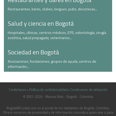
Restaurantes, bares, clubes, longues, pubs, discotecas...
Salud y ciencia en Bogotá
Hospitales, clínicas, centros médicos, EPS, odontología, cirugía
estética, salud prepagada, veterinarios...
Sociedad en Bogotá
Asociaciones, fundaciones, grupos de ayuda, centros de
información...
Contáctanos
•
Política de confidencialidad
•
Condiciones de utilización
© 2007-2026 - Maneva Web - Bogotá - Colombia
casinoluck.ca
BogotaMiCiudad.com es el portal de los habitantes de Bogotá, Colombia.
Ofrece servicios de proximidad y de información concreta a quien vive o pasa