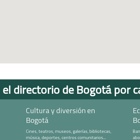
 el directorio de Bogotá por c
Cultura y diversión en
Ec
Bogotá
B
Cines, teatros, museos, galerías, bibliotecas,
Ban
música, deportes, centros comunitarios...
abo