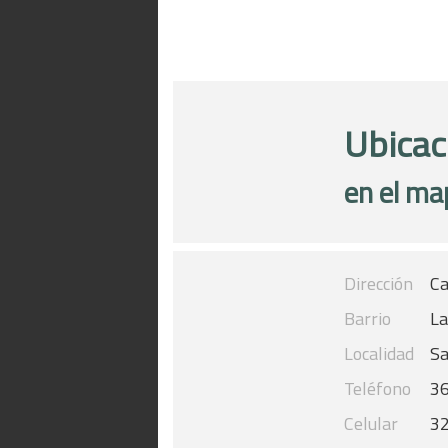
Ubicac
en el ma
Dirección
Ca
Barrio
La
Localidad
Sa
Teléfono
3
Celular
3