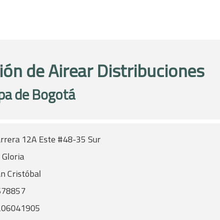
ión de Airear Distribuciones
pa de Bogotá
rrera 12A Este #48-35 Sur
 Gloria
n Cristóbal
678857
206041905