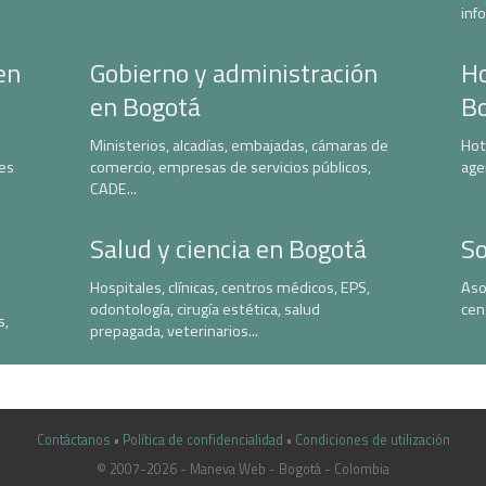
inf
en
Gobierno y administración
Ho
en Bogotá
B
Ministerios, alcadías, embajadas, cámaras de
Hot
nes
comercio, empresas de servicios públicos,
age
CADE...
Salud y ciencia en Bogotá
So
Hospitales, clínicas, centros médicos, EPS,
Aso
odontología, cirugía estética, salud
cen
s,
prepagada, veterinarios...
Contáctanos
•
Política de confidencialidad
•
Condiciones de utilización
© 2007-2026 - Maneva Web - Bogotá - Colombia