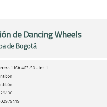
ión de Dancing Wheels
pa de Bogotá
rrera 116A #63-50 - Int. 1
ntibón
ntibón
429406
202979419