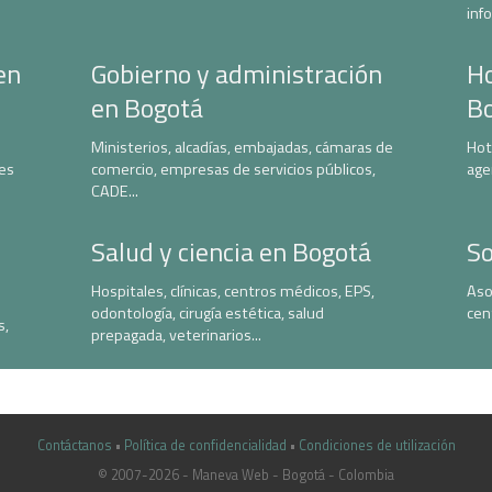
inf
en
Gobierno y administración
Ho
en Bogotá
B
Ministerios, alcadías, embajadas, cámaras de
Hot
nes
comercio, empresas de servicios públicos,
age
CADE...
Salud y ciencia en Bogotá
So
Hospitales, clínicas, centros médicos, EPS,
Aso
odontología, cirugía estética, salud
cen
s,
prepagada, veterinarios...
Contáctanos
•
Política de confidencialidad
•
Condiciones de utilización
© 2007-2026 - Maneva Web - Bogotá - Colombia