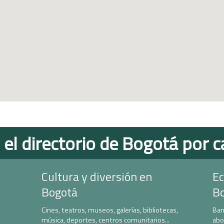
 el directorio de Bogotá por c
Cultura y diversión en
Ec
Bogotá
B
Cines, teatros, museos, galerías, bibliotecas,
Ban
música, deportes, centros comunitarios...
abo