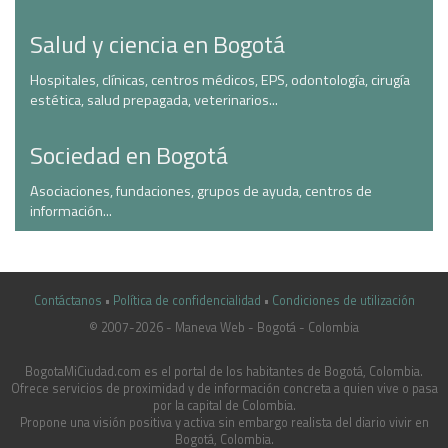
Salud y ciencia en Bogotá
Hospitales, clínicas, centros médicos, EPS, odontología, cirugía
estética, salud prepagada, veterinarios...
Sociedad en Bogotá
Asociaciones, fundaciones, grupos de ayuda, centros de
información...
Contáctanos
•
Política de confidencialidad
•
Condiciones de utilización
© 2007-2026 - Maneva Web - Bogotá - Colombia
casinoluck.ca
BogotaMiCiudad.com es el portal de los habitantes de Bogotá, Colombia.
Ofrece servicios de proximidad y de información concreta a quien vive o pasa
por la capital de Colombia.
Propone una visión positiva y activa sin embargo realista del diario vivir en
Bogotá, Colombia.