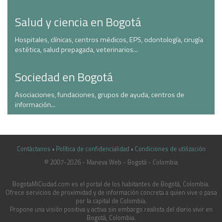
Salud y ciencia en Bogotá
Hospitales, clínicas, centros médicos, EPS, odontología, cirugía
estética, salud prepagada, veterinarios...
Sociedad en Bogotá
Asociaciones, fundaciones, grupos de ayuda, centros de
información...
Contáctanos
•
Política de confidencialidad
•
Condiciones de utilización
© 2007-2026 - Maneva Web - Bogotá - Colombia
casinoluck.ca
BogotaMiCiudad.com es el portal de los habitantes de Bogotá, Colombia.
Ofrece servicios de proximidad y de información concreta a quien vive o pasa
por la capital de Colombia.
Propone una visión positiva y activa sin embargo realista del diario vivir en
Bogotá, Colombia.