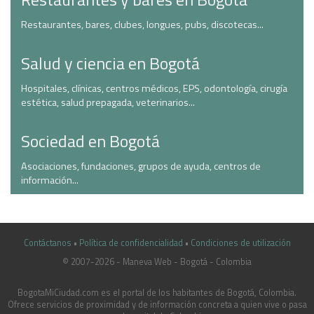
Restaurantes, bares, clubes, longues, pubs, discotecas...
Salud y ciencia en Bogotá
Hospitales, clínicas, centros médicos, EPS, odontología, cirugía
estética, salud prepagada, veterinarios...
Sociedad en Bogotá
Asociaciones, fundaciones, grupos de ayuda, centros de
información...
Contáctanos
•
Política de confidencialidad
•
Condiciones de utilización
© 2007-2026 - Maneva Web - Bogotá - Colombia
casinoluck.ca
BogotaMiCiudad.com es el portal de los habitantes de Bogotá, Colombia.
Ofrece servicios de proximidad y de información concreta a quien vive o pasa