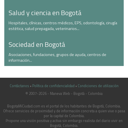
Salud y ciencia en Bogotá
Hospitales, clínicas, centros médicos, EPS, odontología, cirugía
estética, salud prepagada, veterinarios...
Sociedad en Bogotá
Asociaciones, fundaciones, grupos de ayuda, centros de
información...
Contáctanos
•
Política de confidencialidad
•
Condiciones de utilización
© 2007-2026 - Maneva Web - Bogotá - Colombia
casinoluck.ca
BogotaMiCiudad.com es el portal de los habitantes de Bogotá, Colombia.
Ofrece servicios de proximidad y de información concreta a quien vive o pasa
por la capital de Colombia.
Propone una visión positiva y activa sin embargo realista del diario vivir en
Bogotá, Colombia.