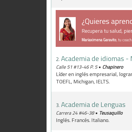
¿Quieres aprend
Recupera tu salud, pi
Mariaximena Garavito
, tu coac
Academia de idiomas - 
2.
•
Calle 51 #13-46 P. 5
Chapinero
Líder en inglés empresarial, logra
TOEFL, Michigan, IELTS.
Academia de Lenguas
3.
•
Carrera 24 #46-38
Teusaquillo
Inglés. Francés. Italiano.