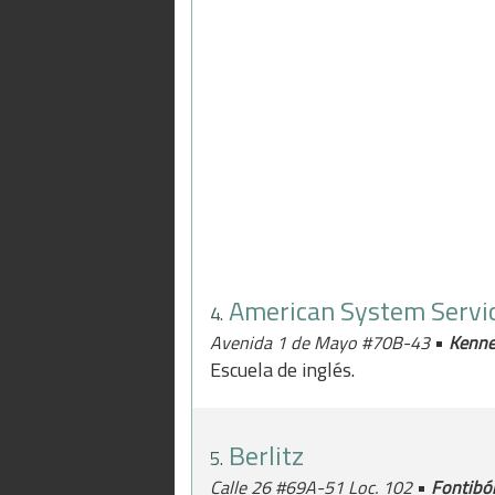
American System Servi
4.
•
Avenida 1 de Mayo #70B-43
Kenn
Escuela de inglés.
Berlitz
5.
•
Calle 26 #69A-51 Loc. 102
Fontibó