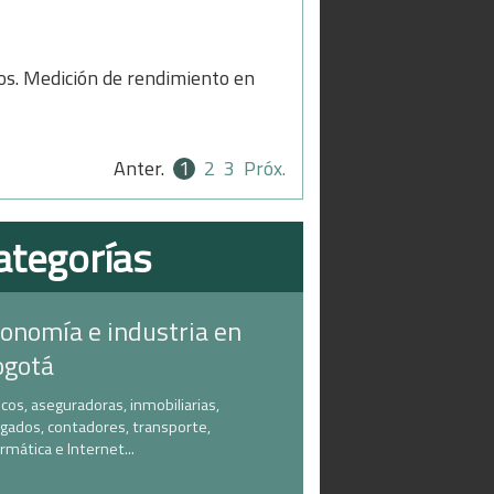
vos. Medición de rendimiento en
Anter.
1
2
3
Próx.
ategorías
onomía e industria en
ogotá
cos, aseguradoras, inmobiliarias,
gados, contadores, transporte,
ormática e Internet...