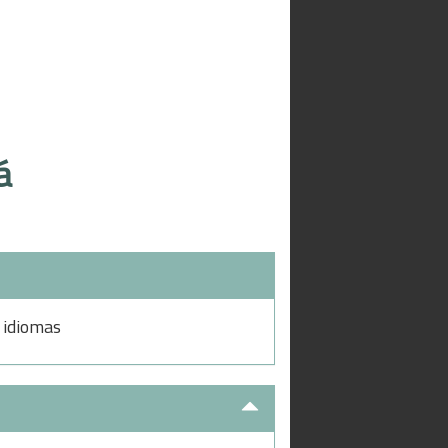
á
 idiomas