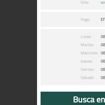
Sitio
ww
Pago
Ef
Lunes
08
Martes
08
Miercoles
08
Jueves
08
Viernes
08
Sábado
08
Busca en