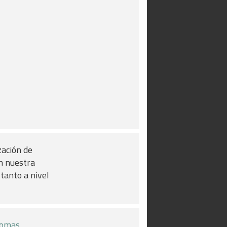
zación de
en nuestra
tanto a nivel
iomas