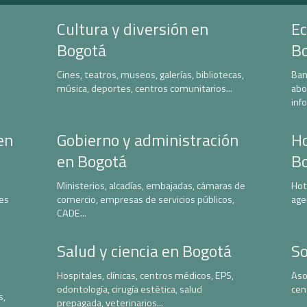
Cultura y diversión en
Ec
Bogotá
B
Cines, teatros, museos, galerías, bibliotecas,
Ban
música, deportes, centros comunitarios...
abo
inf
en
Gobierno y administración
Ho
en Bogotá
B
Ministerios, alcadías, embajadas, cámaras de
Hot
nes
comercio, empresas de servicios públicos,
age
CADE...
Salud y ciencia en Bogotá
So
Hospitales, clínicas, centros médicos, EPS,
Aso
odontología, cirugía estética, salud
cen
s,
prepagada, veterinarios...