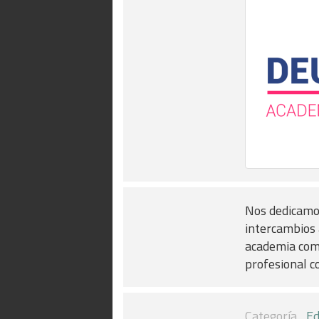
Nos dedicamos
intercambios 
academia como
profesional c
Categoría
Ed