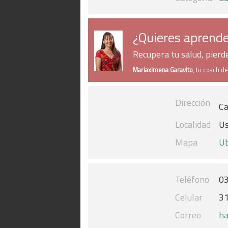
¿Quieres aprende
Recupera tu salud, pier
Mariaximena Garavito
, tu coach d
Dirección
Ca
Localidad
U
Mapa
Ub
Teléfono
0
Celular
3
Correo
ha