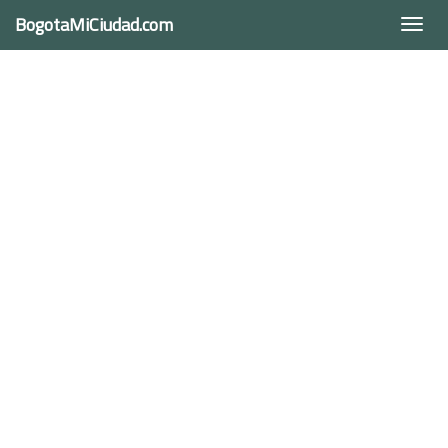
BogotaMiCiudad.com
Togg
navi