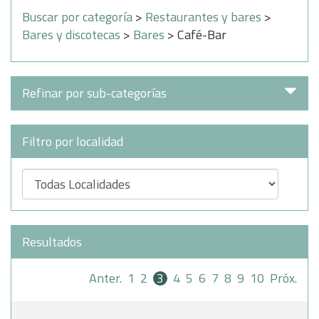
Buscar por categoría
>
Restaurantes y bares
>
Bares y discotecas
>
Bares
> Café-Bar
Refinar por sub-categorías
Filtro por localidad
Resultados
Anter.
1
2
3
4
5
6
7
8
9
10
Próx.