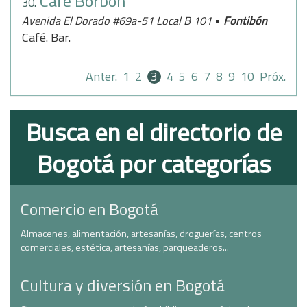
Café Borbón
30.
•
Avenida El Dorado #69a-51 Local B 101
Fontibón
Café. Bar.
Anter.
1
2
3
4
5
6
7
8
9
10
Próx.
Busca en el directorio de
Bogotá por categorías
Comercio en Bogotá
Almacenes, alimentación, artesanías, droguerías, centros
comerciales, estética, artesanías, parqueaderos...
Cultura y diversión en Bogotá