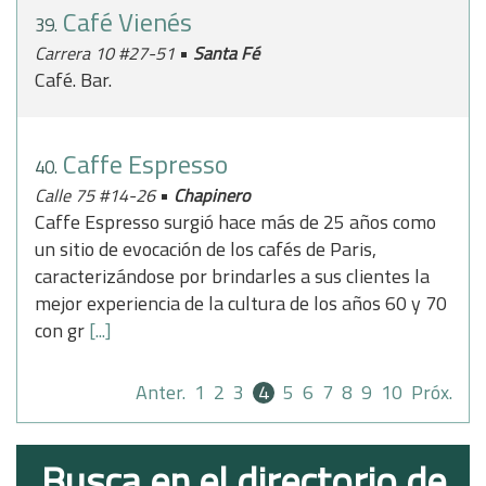
Café Vienés
39.
•
Carrera 10 #27-51
Santa Fé
Café. Bar.
Caffe Espresso
40.
•
Calle 75 #14-26
Chapinero
Caffe Espresso surgió hace más de 25 años como
un sitio de evocación de los cafés de Paris,
caracterizándose por brindarles a sus clientes la
mejor experiencia de la cultura de los años 60 y 70
con gr
[...]
Anter.
1
2
3
4
5
6
7
8
9
10
Próx.
Busca en el directorio de