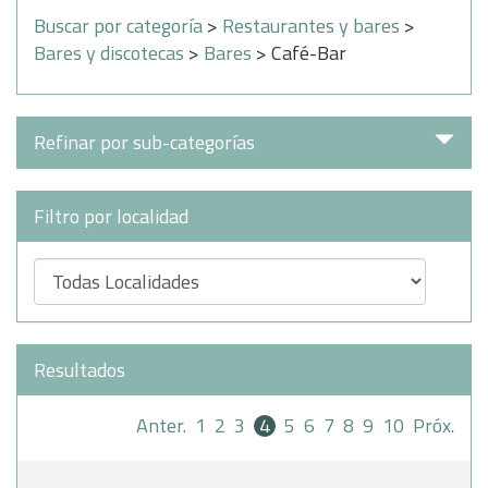
Buscar por categoría
>
Restaurantes y bares
>
Bares y discotecas
>
Bares
> Café-Bar
Refinar por sub-categorías
Filtro por localidad
Resultados
Anter.
1
2
3
4
5
6
7
8
9
10
Próx.