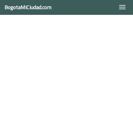
BogotaMiCiudad.com
Togg
navi