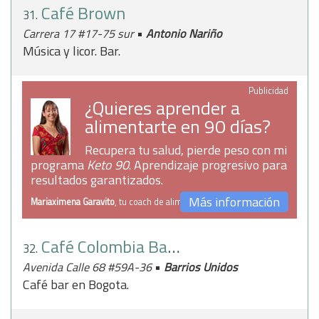
Café Brown
31.
•
Carrera 17 #17-75 sur
Antonio Nariño
Música y licor. Bar.
Publicidad
¿Quieres aprender a
alimentarte en 90 días?
Recupera tu salud, pierde peso con mi
programa
Keto 90
. Aprendizaje progresivo para
resultados garantizados.
Más información
Mariaximena Garavito
, tu coach de alimentación
Café Colombia Bar Delikatessen
32.
•
Avenida Calle 68 #59A-36
Barrios Unidos
Café bar en Bogota.