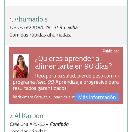
Ahumado's
1.
•
Carrera 62 #160-76 - P. 3
Suba
Comidas rápidas ahumadas.
Publicidad
¿Quieres aprender a
alimentarte en 90 días?
Recupera tu salud, pierde peso con mi
programa
Keto 90
. Aprendizaje progresivo para
resultados garantizados.
Más información
Mariaximena Garavito
, tu coach de alimentación
Al Karbon
2.
•
Calle 24a #75-05
Fontibón
Comidas rápidas.