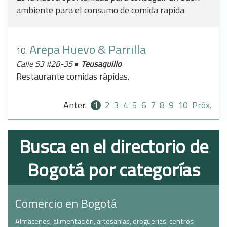
ambiente para el consumo de comida rapida.
Arepa Huevo & Parrilla
10.
•
Calle 53 #28-35
Teusaquillo
Restaurante comidas rápidas.
Anter.
1
2
3
4
5
6
7
8
9
10
Próx.
Busca en el directorio de
Bogotá por categorías
Comercio en Bogotá
Almacenes, alimentación, artesanías, droguerías, centros