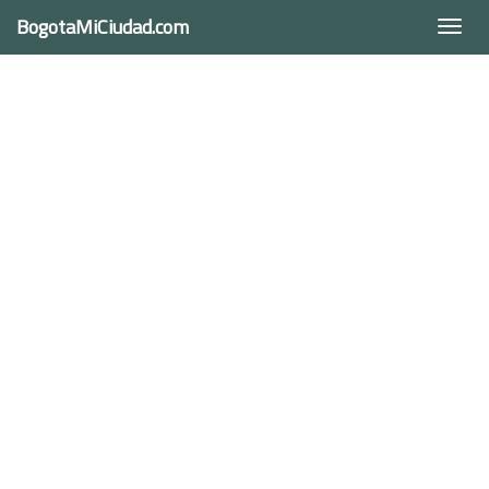
BogotaMiCiudad.com
Togg
navi