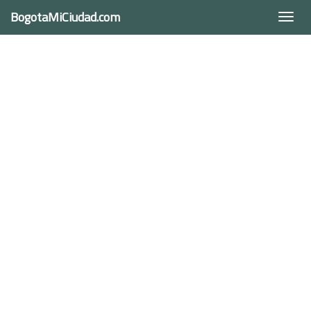
BogotaMiCiudad.com
Togg
navi