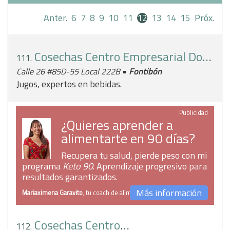
Anter.
6
7
8
9
10
11
12
13
14
15
Próx.
Cosechas Centro Empresarial Dorado Plaza
111.
•
Calle 26 #85D-55 Local 222B
Fontibón
Jugos, expertos en bebidas.
Publicidad
¿Quieres aprender a
alimentarte en 90 días?
Recupera tu salud, pierde peso con mi
programa
Keto 90
. Aprendizaje progresivo para
resultados garantizados.
Más información
Mariaximena Garavito
, tu coach de alimentación
Cosechas Centro Empresarial Elemento
112.