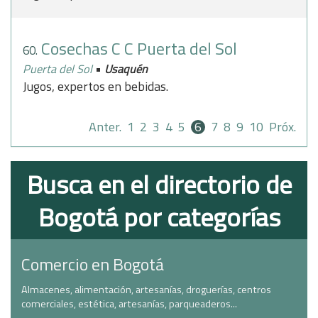
Cosechas C C Puerta del Sol
60.
•
Puerta del Sol
Usaquén
Jugos, expertos en bebidas.
Anter.
1
2
3
4
5
6
7
8
9
10
Próx.
Busca en el directorio de
Bogotá por categorías
Comercio en Bogotá
Almacenes, alimentación, artesanías, droguerías, centros
comerciales, estética, artesanías, parqueaderos...