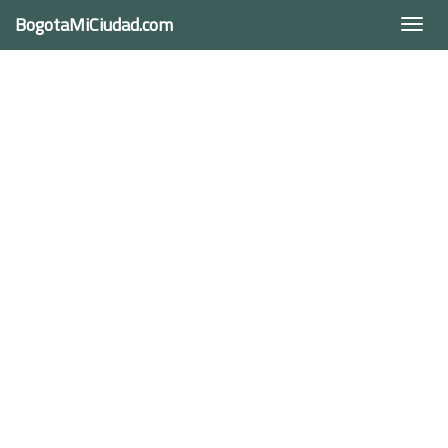
BogotaMiCiudad.com
Togg
navi