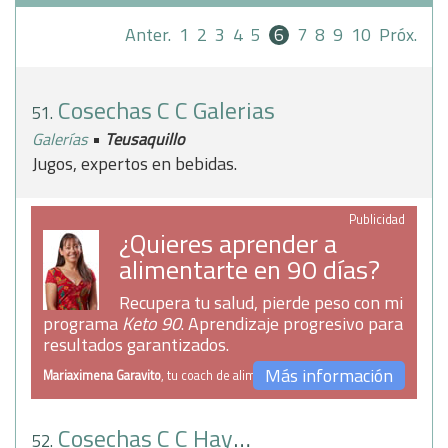
Anter.
1
2
3
4
5
6
7
8
9
10
Próx.
Cosechas C C Galerias
51.
•
Galerías
Teusaquillo
Jugos, expertos en bebidas.
Publicidad
¿Quieres aprender a
alimentarte en 90 días?
Recupera tu salud, pierde peso con mi
programa
Keto 90
. Aprendizaje progresivo para
resultados garantizados.
Más información
Mariaximena Garavito
, tu coach de alimentación
Cosechas C C Hayuelos
52.