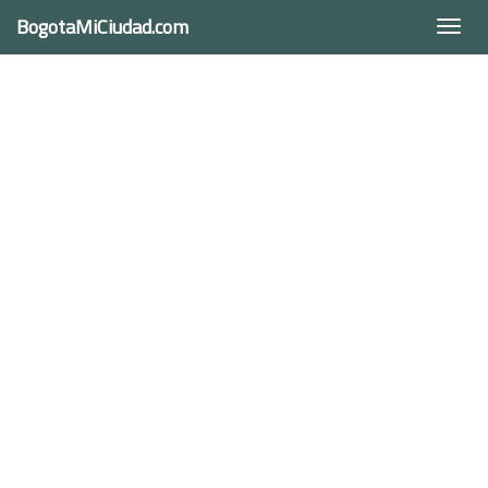
BogotaMiCiudad.com
Togg
navi