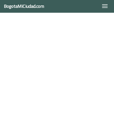
BogotaMiCiudad.com
Togg
navi