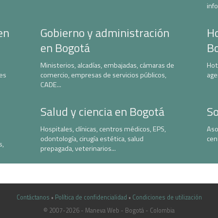
inf
en
Gobierno y administración
Ho
en Bogotá
B
Ministerios, alcadías, embajadas, cámaras de
Hot
nes
comercio, empresas de servicios públicos,
age
CADE...
Salud y ciencia en Bogotá
So
Hospitales, clínicas, centros médicos, EPS,
Aso
odontología, cirugía estética, salud
cen
s,
prepagada, veterinarios...
Contáctanos
•
Política de confidencialidad
•
Condiciones de utilización
© 2007-2026 - Maneva Web - Bogotá - Colombia