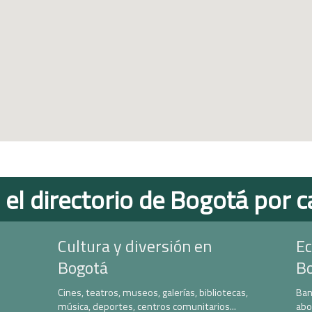
 el directorio de Bogotá por c
Cultura y diversión en
Ec
Bogotá
B
Cines, teatros, museos, galerías, bibliotecas,
Ban
música, deportes, centros comunitarios...
abo