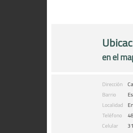
Ubicac
en el ma
Dirección
Ca
Barrio
Es
Localidad
En
Teléfono
4
Celular
3