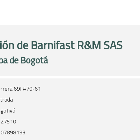
ión de Barnifast R&M SAS
pa de Bogotá
rrera 69I #70-61
trada
gativá
827510
107898193