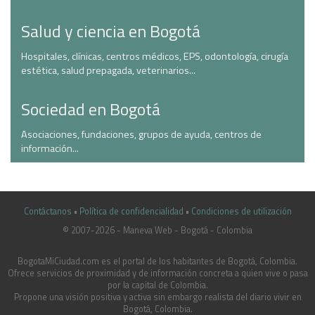
Salud y ciencia en Bogotá
Hospitales, clínicas, centros médicos, EPS, odontología, cirugía
estética, salud prepagada, veterinarios...
Sociedad en Bogotá
Asociaciones, fundaciones, grupos de ayuda, centros de
información...
Contáctanos
•
Política de confidencialidad
•
Condiciones de utilización
© 2007-2026 - Maneva Web - Bogotá - Colombia
casinoluck.ca
BogotaMiCiudad.com es el portal de los habitantes de Bogotá, Colombia.
Ofrece servicios de proximidad y de información concreta a quien vive o pasa
por la capital de Colombia.
Propone una visión positiva y activa sin embargo realista del diario vivir en
Bogotá, Colombia.