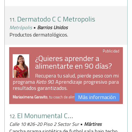
Dermatodo C C Metropolis
11.
•
Metrópolis
Barrios Unidos
Productos dermatológicos.
Publicidad
¿Quieres aprender a
alimentarte en 90 días?
Recupera tu salud, pierde peso con mi
programa
Keto 90
. Aprendizaje progresivo para
resultados garantizados.
Más información
Mariaximena Garavito
, tu coach de alimentación
El Monumental Canchas Cantor Ltda
12.
•
Calle 10 #26-20 Piso 2 Sector Sur
Mártires
Cancha grama sintética de futbol sala bajo techo